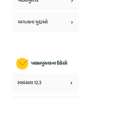
પાઠ્યપુસ્તક
અગત્યના મુદ્દાઓ
પાઠ્યપુસ્તકના ઉકેલો
સ્વાધ્યાય 12.3
સ્વાધ્યાય 12.4