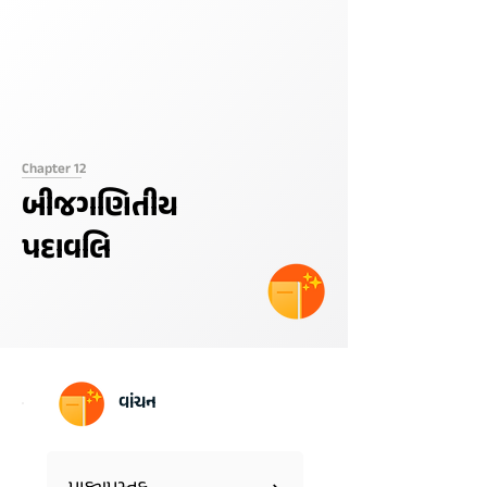
Chapter 12
બીજગણિતીય
પદાવલિ
વાંચન