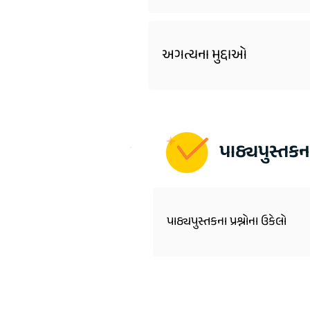
અગત્યના મુદ્દાઓ
પાઠ્યપુસ્તકન
પાઠ્યપુસ્તકના પ્રશ્નોના ઉકેલો