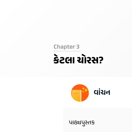
Chapter 3
કેટલા ચોરસ?
વાંચન
પાઠ્યપુસ્તક