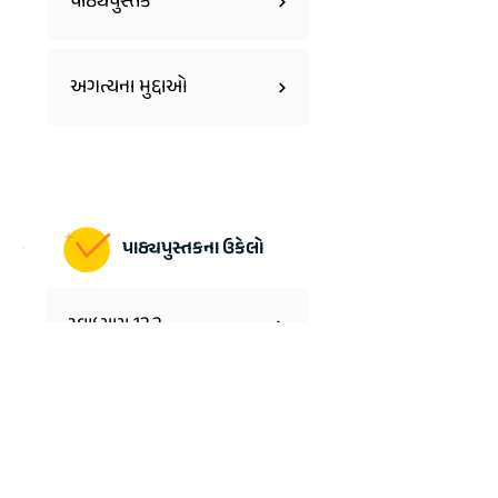
પાઠ્યપુસ્તક
અગત્યના મુદ્દાઓ
પાઠ્યપુસ્તકના ઉકેલો
સ્વાધ્યાય 12.2
સ્વાધ્યાય 12.1