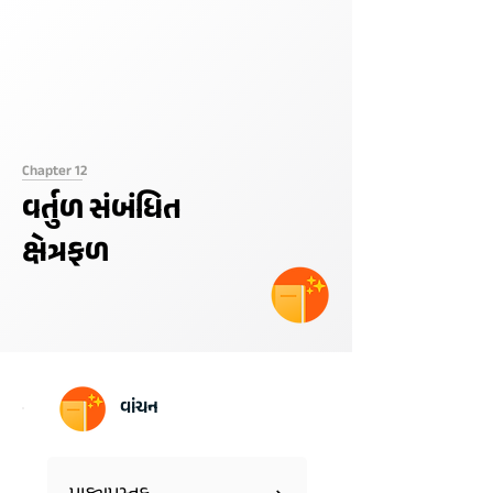
Chapter 12
વર્તુળ સંબંધિત
ક્ષેત્રફળ
વાંચન