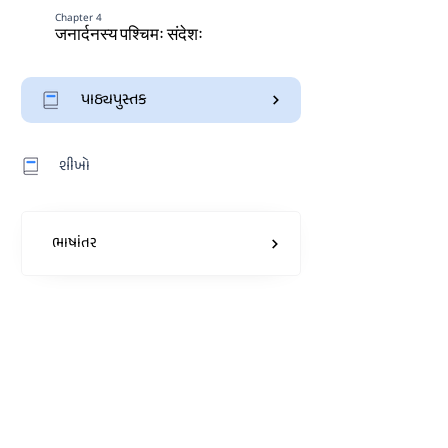
Chapter 4
जनार्दनस्य पश्चिमः संदेशः
પાઠ્યપુસ્તક
શીખો
ભાષાંતર