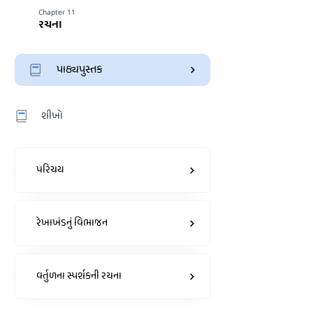
Chapter 11
રચના
પાઠ્યપુસ્તક
શીખો
પરિચય
રેખાખંડનું વિભાજન
વર્તુળના સ્પર્શકની રચના