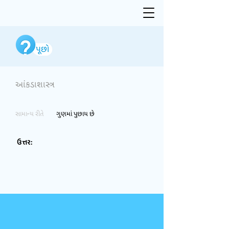
આંકડાશાસ્ત્ર
સામાન્ય રીતે
ગુણમાં પુછાય છે
ઉત્તર: