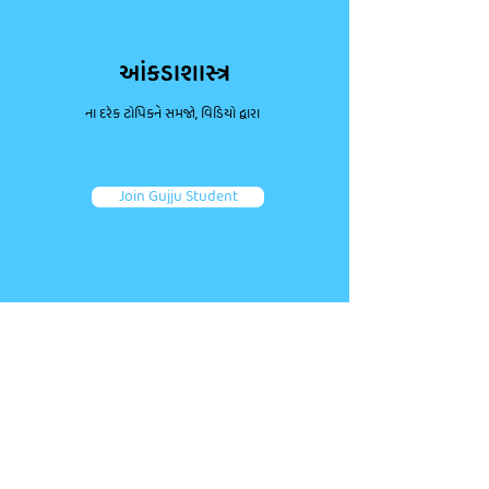
આંકડાશાસ્ત્ર
ના દરેક ટોપિકને સમજો, વિડિયો દ્વારા
Join Gujju Student
ડાઉટ પૂછો, કન્સેપ્ટ્સ મજબૂત કરો.
જોડાઓ તમારા જેવા અન્ય એક લાખથી વધુ વિદ્યાર્થીઓ જોડે.
તમારા પ્રશ્નો પૂછો અને ફટાફટ જવાબ મેળવો!
Ask a question