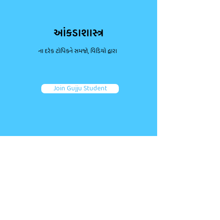
આંકડાશાસ્ત્ર
ના દરેક ટોપિકને સમજો, વિડિયો દ્વારા
Join Gujju Student
ડાઉટ પૂછો, કન્સેપ્ટ્સ મજબૂત કરો.
જોડાઓ તમારા જેવા અન્ય એક લાખથી વધુ વિદ્યાર્થીઓ જોડે.
તમારા પ્રશ્નો પૂછો અને ફટાફટ જવાબ મેળવો!
Ask a question