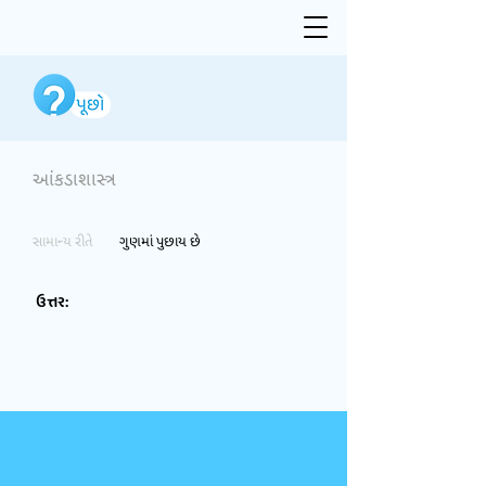
આંકડાશાસ્ત્ર
સામાન્ય રીતે
ગુણમાં પુછાય છે
ઉત્તર: