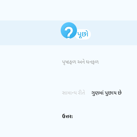
પૃષ્ઠફળ અને ઘનફળ
સામાન્ય રીતે
ગુણમાં પુછાય છે
ઉત્તર: