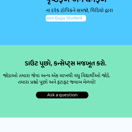
પૃષ્ઠફળ અને ઘનફળ
ના દરેક ટોપિકને સમજો, વિડિયો દ્વારા
Join Gujju Student
ડાઉટ પૂછો, કન્સેપ્ટ્સ મજબૂત કરો.
જોડાઓ તમારા જેવા અન્ય એક લાખથી વધુ વિદ્યાર્થીઓ જોડે.
તમારા પ્રશ્નો પૂછો અને ફટાફટ જવાબ મેળવો!
Ask a question