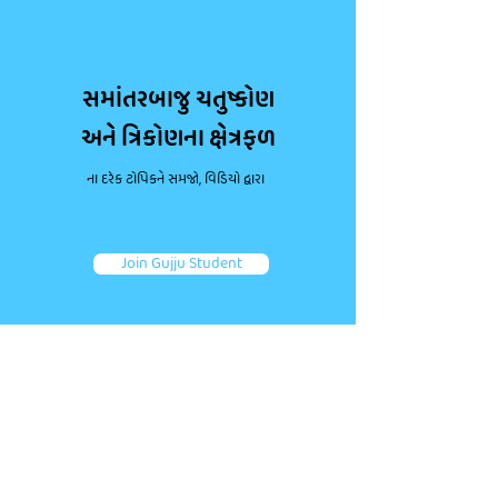
સમાંતરબાજુ ચતુષ્કોણ
અને ત્રિકોણના ક્ષેત્રફળ
ના દરેક ટોપિકને સમજો, વિડિયો દ્વારા
Join Gujju Student
ડાઉટ પૂછો, કન્સેપ્ટ્સ મજબૂત કરો.
જોડાઓ તમારા જેવા અન્ય એક લાખથી વધુ વિદ્યાર્થીઓ જોડે.
તમારા પ્રશ્નો પૂછો અને ફટાફટ જવાબ મેળવો!