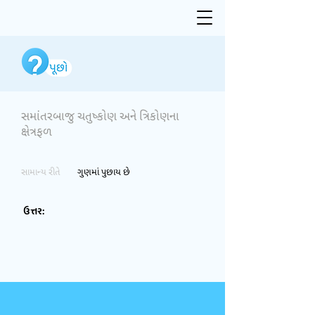
સમાંતરબાજુ ચતુષ્કોણ અને ત્રિકોણના
ક્ષેત્રફળ
સામાન્ય રીતે
ગુણમાં પુછાય છે
ઉત્તર: