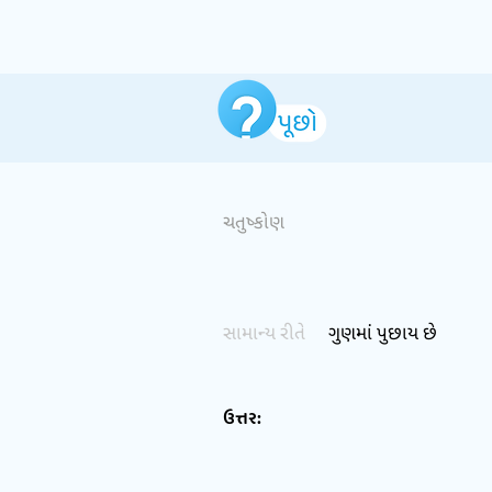
ચતુષ્કોણ
સામાન્ય રીતે
ગુણમાં પુછાય છે
ઉત્તર: