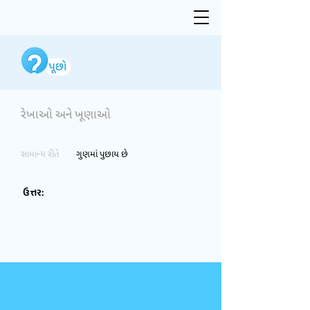
રેખાઓ અને ખૂણાઓ
સામાન્ય રીતે
ગુણમાં પુછાય છે
ઉત્તર: