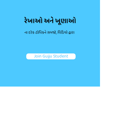
રેખાઓ અને ખૂણાઓ
ના દરેક ટોપિકને સમજો, વિડિયો દ્વારા
Join Gujju Student
ડાઉટ પૂછો, કન્સેપ્ટ્સ મજબૂત કરો.
જોડાઓ તમારા જેવા અન્ય એક લાખથી વધુ વિદ્યાર્થીઓ જોડે.
તમારા પ્રશ્નો પૂછો અને ફટાફટ જવાબ મેળવો!
Ask a question