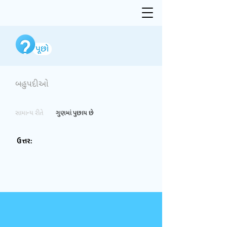
બહુપદીઓ
સામાન્ય રીતે
ગુણમાં પુછાય છે
ઉત્તર: