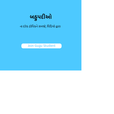
બહુપદીઓ
ના દરેક ટોપિકને સમજો, વિડિયો દ્વારા
Join Gujju Student
ડાઉટ પૂછો, કન્સેપ્ટ્સ મજબૂત કરો.
જોડાઓ તમારા જેવા અન્ય એક લાખથી વધુ વિદ્યાર્થીઓ જોડે.
તમારા પ્રશ્નો પૂછો અને ફટાફટ જવાબ મેળવો!
Ask a question