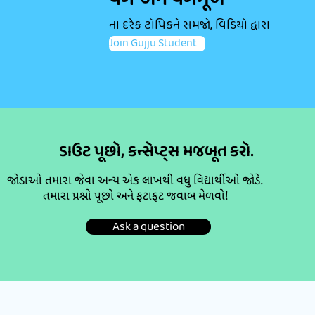
વર્ગ અને વર્ગમૂળ
ના દરેક ટોપિકને સમજો, વિડિયો દ્વારા
Join Gujju Student
ડાઉટ પૂછો, કન્સેપ્ટ્સ મજબૂત કરો.
જોડાઓ તમારા જેવા અન્ય એક લાખથી વધુ વિદ્યાર્થીઓ જોડે.
તમારા પ્રશ્નો પૂછો અને ફટાફટ જવાબ મેળવો!
Ask a question