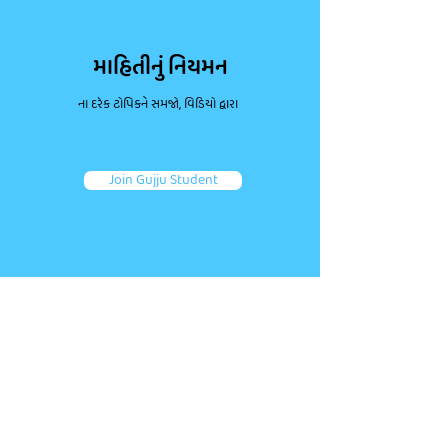
માહિતીનું નિયમન
ના દરેક ટોપિકને સમજો, વિડિયો દ્વારા
Join Gujju Student
ડાઉટ પૂછો, કન્સેપ્ટ્સ મજબૂત કરો.
જોડાઓ તમારા જેવા અન્ય એક લાખથી વધુ વિદ્યાર્થીઓ જોડે.
તમારા પ્રશ્નો પૂછો અને ફટાફટ જવાબ મેળવો!
Ask a question