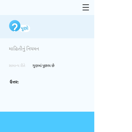
માહિતીનું નિયમન
સામાન્ય રીતે
ગુણમાં પુછાય છે
ઉત્તર: