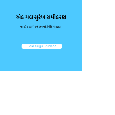
એક ચલ સુરેખ સમીકરણ
ના દરેક ટોપિકને સમજો, વિડિયો દ્વારા
Join Gujju Student
ડાઉટ પૂછો, કન્સેપ્ટ્સ મજબૂત કરો.
જોડાઓ તમારા જેવા અન્ય એક લાખથી વધુ વિદ્યાર્થીઓ જોડે.
તમારા પ્રશ્નો પૂછો અને ફટાફટ જવાબ મેળવો!
Ask a question