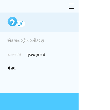
એક ચલ સુરેખ સમીકરણ
સામાન્ય રીતે
ગુણમાં પુછાય છે
ઉત્તર: