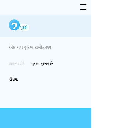
એક ચલ સુરેખ સમીકરણ
સામાન્ય રીતે
ગુણમાં પુછાય છે
ઉત્તર: