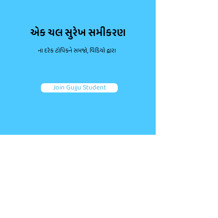
એક ચલ સુરેખ સમીકરણ
ના દરેક ટોપિકને સમજો, વિડિયો દ્વારા
Join Gujju Student
ડાઉટ પૂછો, કન્સેપ્ટ્સ મજબૂત કરો.
જોડાઓ તમારા જેવા અન્ય એક લાખથી વધુ વિદ્યાર્થીઓ જોડે.
તમારા પ્રશ્નો પૂછો અને ફટાફટ જવાબ મેળવો!
Ask a question