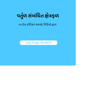
વર્તુળ સંબંધિત ક્ષેત્રફળ
ના દરેક ટોપિકને સમજો, વિડિયો દ્વારા
Join Gujju Student
ડાઉટ પૂછો, કન્સેપ્ટ્સ મજબૂત કરો.
જોડાઓ તમારા જેવા અન્ય એક લાખથી વધુ વિદ્યાર્થીઓ જોડે.
તમારા પ્રશ્નો પૂછો અને ફટાફટ જવાબ મેળવો!
Ask a question