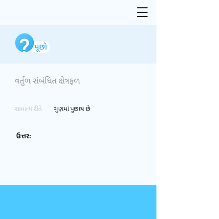
વર્તુળ સંબંધિત ક્ષેત્રફળ
સામાન્ય રીતે
ગુણમાં પુછાય છે
ઉત્તર: