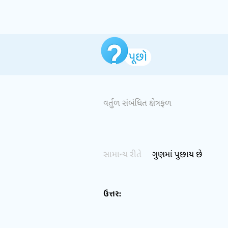
વર્તુળ સંબંધિત ક્ષેત્રફળ
સામાન્ય રીતે
ગુણમાં પુછાય છે
ઉત્તર: