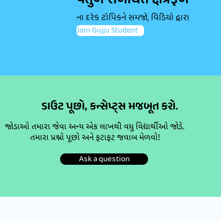
વર્તુળ સંબંધિત ક્ષેત્રફળ
ના દરેક ટોપિકને સમજો, વિડિયો દ્વારા
Join Gujju Student
ડાઉટ પૂછો, કન્સેપ્ટ્સ મજબૂત કરો.
જોડાઓ તમારા જેવા અન્ય એક લાખથી વધુ વિદ્યાર્થીઓ જોડે.
તમારા પ્રશ્નો પૂછો અને ફટાફટ જવાબ મેળવો!
Ask a question