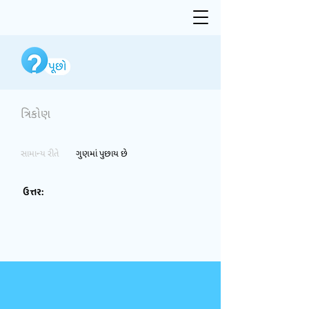
ત્રિકોણ
સામાન્ય રીતે
ગુણમાં પુછાય છે
ઉત્તર: