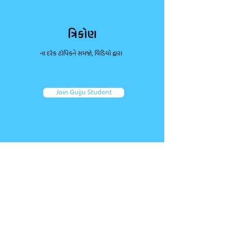
ત્રિકોણ
ના દરેક ટોપિકને સમજો, વિડિયો દ્વારા
Join Gujju Student
ડાઉટ પૂછો, કન્સેપ્ટ્સ મજબૂત કરો.
જોડાઓ તમારા જેવા અન્ય એક લાખથી વધુ વિદ્યાર્થીઓ જોડે.
તમારા પ્રશ્નો પૂછો અને ફટાફટ જવાબ મેળવો!
Ask a question