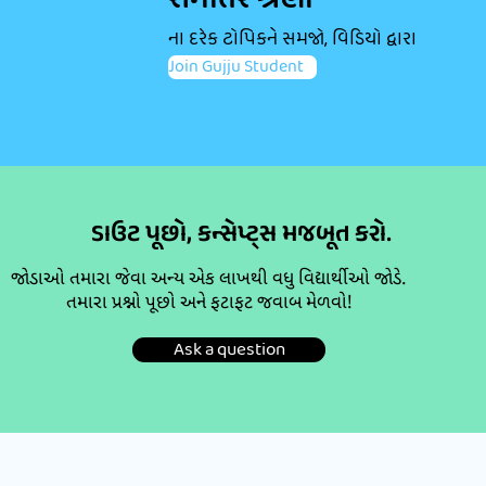
સમાંતર શ્રેણી
ના દરેક ટોપિકને સમજો, વિડિયો દ્વારા
Join Gujju Student
ડાઉટ પૂછો, કન્સેપ્ટ્સ મજબૂત કરો.
જોડાઓ તમારા જેવા અન્ય એક લાખથી વધુ વિદ્યાર્થીઓ જોડે.
તમારા પ્રશ્નો પૂછો અને ફટાફટ જવાબ મેળવો!
Ask a question