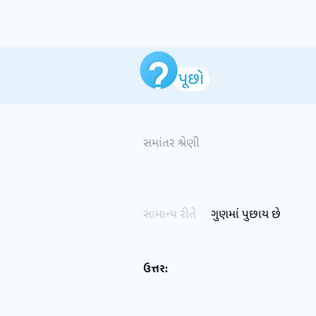
સમાંતર શ્રેણી
સામાન્ય રીતે
ગુણમાં પુછાય છે
ઉત્તર: