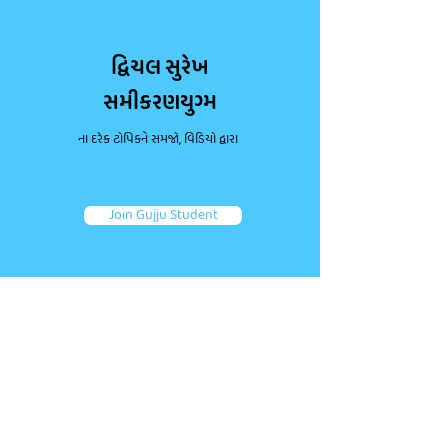
દ્વિચલ સુરેખ
સમીકરણયુગ્મ
ના દરેક ટોપિકને સમજો, વિડિયો દ્વારા
Join Gujju Student
ડાઉટ પૂછો, કન્સેપ્ટ્સ મજબૂત કરો.
જોડાઓ તમારા જેવા અન્ય એક લાખથી વધુ વિદ્યાર્થીઓ જોડે.
તમારા પ્રશ્નો પૂછો અને ફટાફટ જવાબ મેળવો!
Ask a question