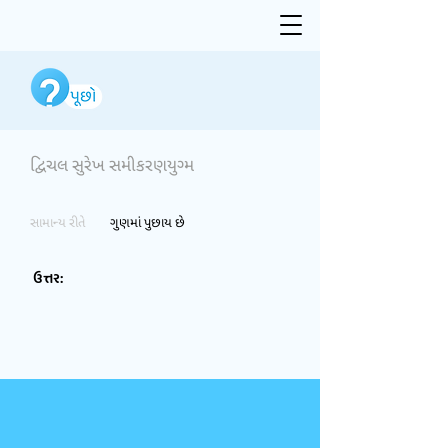
દ્વિચલ સુરેખ સમીકરણયુગ્મ
સામાન્ય રીતે
ગુણમાં પુછાય છે
ઉત્તર: