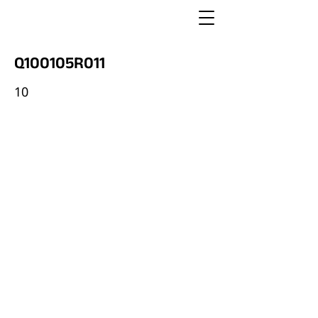
Q100105R011
10